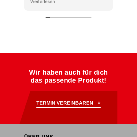
Weiterlesen
Weiterlesen
Besonders super finde ich, dass
Shirts.
man alles personalisieren und
Es war zeitlich
bedrucken lassen kann. Auch
knapp bis zu u
Bestellungen werden zuverlässig
Fotoshooting, 
geliefert oder werden vom
Professionalität,
Charly persönlich gebracht, was
Einsatz wurde 
sehr praktisch ist.
Wünsche einge
habt punktgena
Charly ist immer hilfsbereit,
ermöglicht, das
freundlich und nimmt sich Zeit für
einheitlichem L
seine Kunden. Klare Empfehlung!
neuen Website 
Wir haben auch für dich
Vielen lieben D
das passende Produkt!
waren sehr zufr
Elisabeth Leitn
für die Gemein
Lichträume Se
TERMIN VEREINBAREN
ÜBER UNS