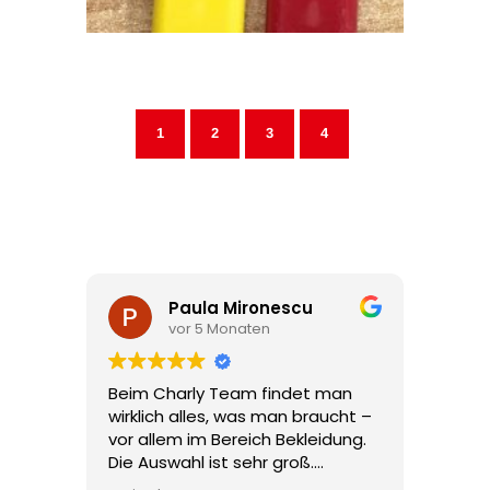
1
2
3
4
Paula Mironescu
Elisabe
vor 5 Monaten
vor 8 Mo
Beim Charly Team findet man
Liebes Team Cha
wirklich alles, was man braucht –
Sabrina,
vor allem im Bereich Bekleidung.
Herzlichen Dank 
Die Auswahl ist sehr groß.
Betreuung rund
Produktion un