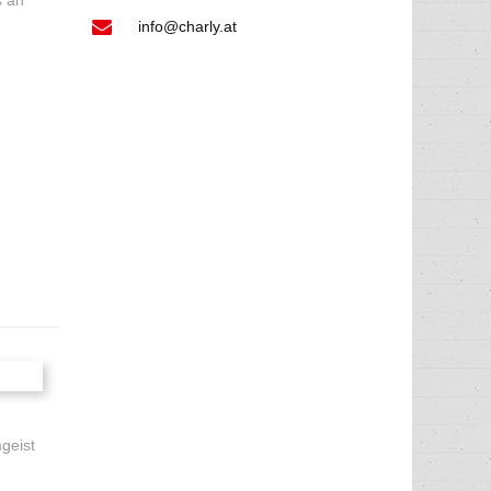
s an
info@charly.at
geist