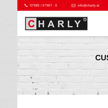
07485 / 67967 - 0
info@charly.at
CU